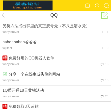
QQ
另类方法找出群里的真正废号党（不只是潜水党）
fancyforever
1
hahahhahah哈哈哈
taijitest
0
免费好用的QQ机器人软件
fancyforever
18
分享一个在线生成头像的网站
fancyforever
10
1Q币开通18天黄钻活动
fancyforever
24
免费领取3天蓝钻