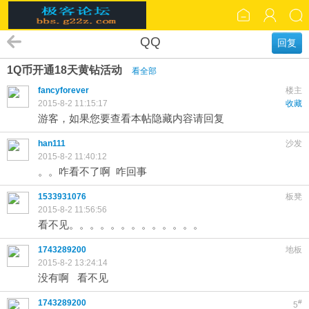
QQ
回复
1Q币开通18天黄钻活动
看全部
fancyforever
楼主
2015-8-2 11:15:17
收藏
游客，如果您要查看本帖隐藏内容请
回复
han111
沙发
2015-8-2 11:40:12
。。咋看不了啊 咋回事
1533931076
板凳
2015-8-2 11:56:56
看不见。。。。。。。。。。。。。
1743289200
地板
2015-8-2 13:24:14
没有啊 看不见
1743289200
#
5