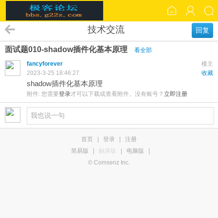
技术交流
回复
面试题010-shadow插件化基本原理
看全部
fancyforever
楼主
2023-3-25 18:46:27
收藏
shadow插件化基本原理
附件:
您需要
登录
才可以下载或查看附件。没有账号？
立即注册
首页
|
登录
|
注册
简易版
|
触屏版
|
电脑版
|
© Comsenz Inc.